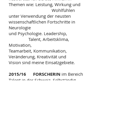
Themen wie: Leistung, Wirkung und
Wohlfühlen
unter Verwendung der neusten
wissenschaftlichen Fortschritte in
Neurologie
und Psychologie. Leadership,
Talent, Arbeitsklima,
Motivation,
Teamarbeit, Kommunikation,
Veränderung, Kreativität und
Vision sind meine Einsatzgebiete.
2015/16 FORSCHERIN
im Bereich
Talent in der Schweiz. Selbständig.
Untersuchung über das
Talent von begabten Führungskräften
in der Schweiz. Entwicklung von
Interviews und Kontakt mit
den Chefs. Analyse der
Informationen.
2013 KINDERGARTEN,