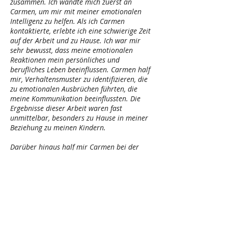
zusammen. Ich wandte mich zuerst an
Carmen, um mir mit meiner emotionalen
Intelligenz zu helfen. Als ich Carmen
kontaktierte, erlebte ich eine schwierige Zeit
auf der Arbeit und zu Hause. Ich war mir
sehr bewusst, dass meine emotionalen
Reaktionen mein persönliches und
berufliches Leben beeinflussen. Carmen half
mir, Verhaltensmuster zu identifizieren, die
zu emotionalen Ausbrüchen führten, die
meine Kommunikation beeinflussten. Die
Ergebnisse dieser Arbeit waren fast
unmittelbar, besonders zu Hause in meiner
Beziehung zu meinen Kindern.
Darüber hinaus half mir Carmen bei der
Schaffung eines Rahmens für die
Strukturierung meiner Botschaften für eine
effektive Kommunikation. Nachdem ich
diesen Rahmen auf meine täglichen
Interaktionen mit Kollegen angewendet
habe, ist es mir gelungen, klarere
Botschaften zu vermitteln, insbesondere bei
der Erläuterung komplexer Themen.